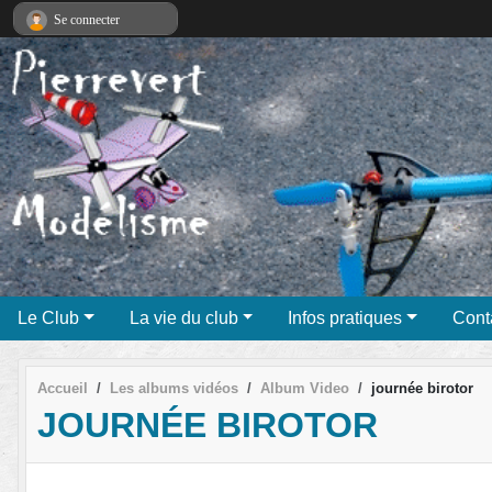
Panneau de gestion des cookies
Se connecter
Le Club
La vie du club
Infos pratiques
Cont
Accueil
Les albums vidéos
Album Video
journée birotor
JOURNÉE BIROTOR