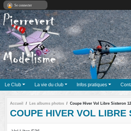
Panneau de gestion des cookies
Se connecter
Le Club
La vie du club
Infos pratiques
Cont
Accueil
Les albums photos
Coupe Hiver Vol Libre Sisteron 1
COUPE HIVER VOL LIBRE 