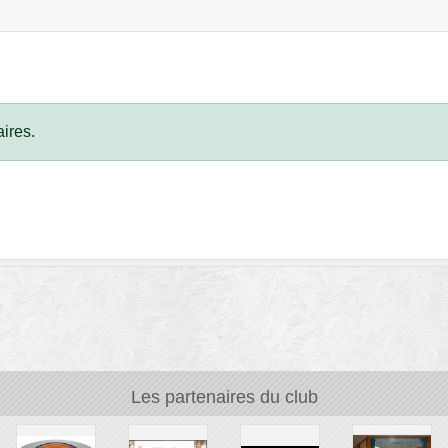
ires.
Les partenaires du club