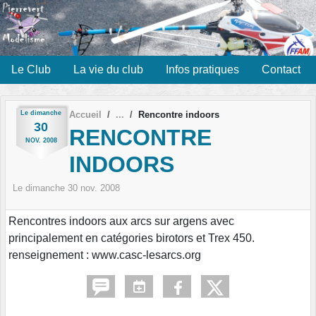
Panneau de gestion des cookies
Le Club
La vie du club
Infos pratiques
Contact
Le
dimanche
Accueil
Rencontre indoors
30
RENCONTRE
NOV.
2008
INDOORS
Le
dimanche
30
nov.
2008
Rencontres indoors aux arcs sur argens avec
principalement en catégories birotors et Trex 450.
renseignement : www.casc-lesarcs.org