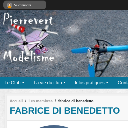
Panneau de gestion des cookies
Se connecter
Le Club
La vie du club
Infos pratiques
Cont
Accueil
Les membres
fabrice di benedetto
FABRICE DI BENEDETTO