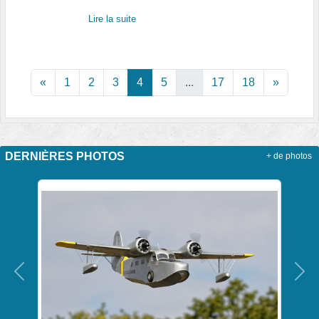
Lire la suite
«
1
2
3
4
5
...
17
18
»
DERNIÈRES PHOTOS
+ de photos
Précedent
Sui