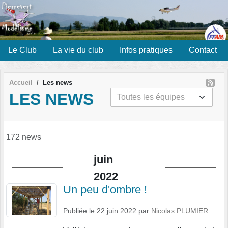
Panneau de gestion des cookies
Le Club
La vie du club
Infos pratiques
Contact
Accueil
Les news
LES NEWS
172 news
juin
2022
Un peu d'ombre !
Publiée le
22 juin 2022
par
Nicolas PLUMIER