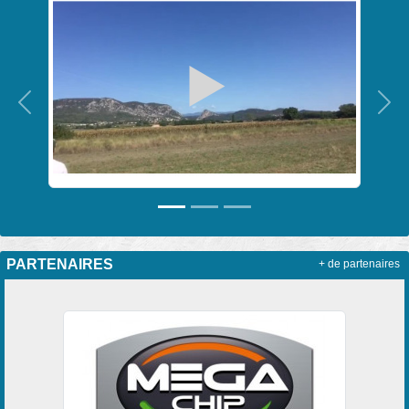
Précedent
Sui
PARTENAIRES
+ de partenaires