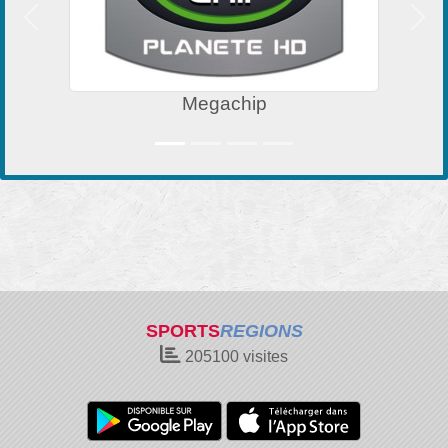
Précedent
Suiv
Megachip
SPORTS
REGIONS
205100
visites