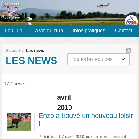
Panneau de gestion des cookies
Le Club
La vie du club
Infos pratiques
Contact
Accueil
Les news
LES NEWS
172 news
avril
2010
Enzo a trouvé un nouveau loisir
!
Publiée le
07 avril 2010
par
Laurent Trevisiol